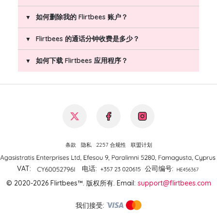
套餐，并在安全支付页面输入您的支付信息。所有支付
如何删除我的 Flirtbees 账户？
均以美元（USD）结算，货币转换由您的银行处理。支
要关闭自动续费，请登录您的 Flirtbees 账户，点击您
付成功后，您的高级账户将自动激活，所选套餐中包含
的头像，点击三个点，再点击“订阅”并选择“取消订
Flirtbees 的通话分钟收费是多少？
的分钟数将添加到您的余额中。
阅”。您也可以联系 Flirtbees 客服获取帮助。
点击右上角的头像。
点击三个点，然后选择“关闭我的账户”。
如何下载 Flirtbees 应用程序？
10 分钟 – 5 美元
60 分钟 – 25 美元
360 分钟 – 100 美元
您可以从 App Store 或 Google Play 下载
Flirtbees 视频聊天应用。
只需在您设备的应用商店中搜索“Flirtbees”并下
载。
或者，您也可以点击 Flirtbees 官网首页上的下载
按钮（在应用预览下方），这些按钮将直接跳转
条款
隐私
2257 合规性
联盟计划
到应用下载页面。
VAT:
电话
:
公司编号
:
© 2020-2026 Flirtbees™.
版权所有
. Email:
support@flirtbees.com
我们接受
: