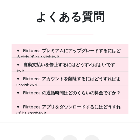
よくある質問
Flirtbees プレミアムにアップグレードするにはど
うすればよいですか？
自動支払いを停止するにはどうすればよいです
か？
アップグレードするには、アカウント内の「プレミア
Flirtbees アカウントを削除するにはどうすればよ
ムを取得」ボタンをタップし、プランを選択して、安
いですか？
全な支払いページで支払い情報を入力してください。
自動更新を無効にするには、Flirtbees アカウントにア
Flirtbees の通話時間はどのくらいの料金ですか？
すべての支払いは米ドル（USD）で処理され、通貨換
クセスし、プロフィール写真をクリックして、3つの
算はご利用の銀行によって行われます。支払いが完了
ドットをクリックし、「サブスクリプション」を選択
プロフィール写真（右上）をクリックします。
すると、プレミアムアカウントが自動的に有効化さ
Flirtbees アプリをダウンロードするにはどうすれ
してから「サブスクリプションをキャンセル」をクリ
3つのドットをクリックし、「アカウントを閉じ
10分 – 5米ドル
れ、選択したプランに含まれる分数が残高に追加され
ばよいですか？
ックしてください。または、Flirtbees サポートに連絡
る」を選択します。
60分 – 25米ドル
ます。
することもできます。
360分 – 100米ドル
Flirtbees のビデオチャットアプリは App Store
または Google Play からダウンロードできま