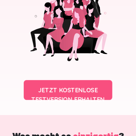
JETZT KOSTENLOSE
TESTVERSION ERHALTEN
Was macht es
einzigartig
?