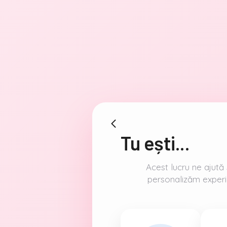
Tu ești
...
Acest lucru ne ajută
personalizăm experi