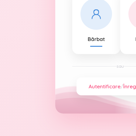
Bărbat
sau
Autentificare
/
Înreg