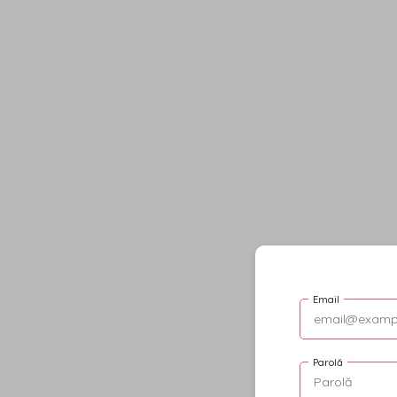
Email
Parolă