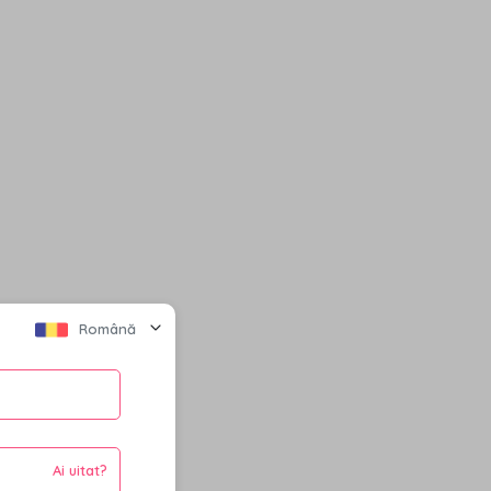
Română
Ai uitat?